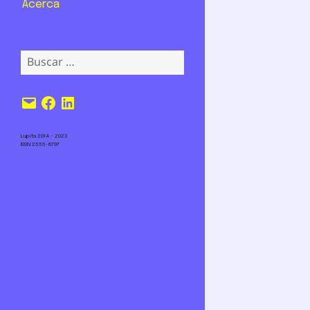
Acerca
Buscar:
Correo
Facebook
LinkedIn
electrónico
Lupita 2014 – 2023
ISSN 2555-6797