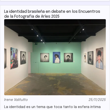
première
exposition
La identidad brasileña en debate en los Encuentros
collective
de la Fotografía de Arles 2025
d’art
visuel
afro-
péruvien
à
Paris
Irene Valitutto
25/11/2025
La identidad es un tema que toca tanto la esfera íntima