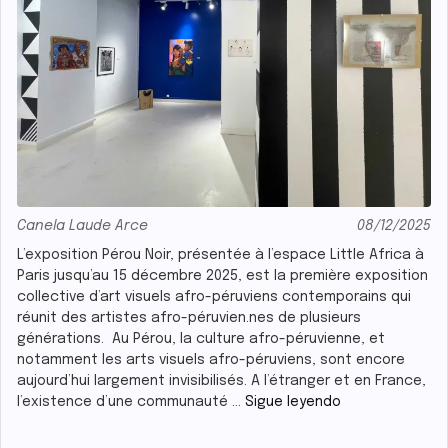
Canela Laude Arce
08/12/2025
L’exposition Pérou Noir, présentée à l’espace Little Africa à
Paris jusqu’au 15 décembre 2025, est la première exposition
collective d’art visuels afro-péruviens contemporains qui
réunit des artistes afro-péruvien.nes de plusieurs
générations. Au Pérou, la culture afro-péruvienne, et
notamment les arts visuels afro-péruviens, sont encore
aujourd’hui largement invisibilisés. A l’étranger et en France,
Pérou
l’existence d’une communauté …
Sigue leyendo
Noir :
la