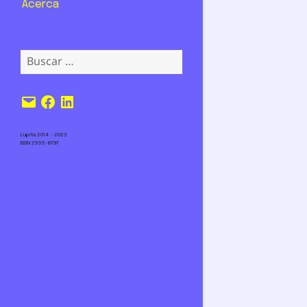
Acerca
Buscar:
Correo
Facebook
LinkedIn
electrónico
Lupita 2014 – 2023
ISSN 2555-6797