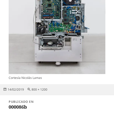
Cortesía Nicolás Lamas
Publicado
Tamaño
14/02/2019
800 × 1200
el
completo
Navegación
PUBLICADO EN
de
000086b
entradas