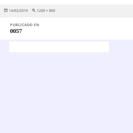
Publicado
Tamaño
14/02/2019
1200 × 800
el
completo
Navegación
PUBLICADO EN
de
0057
entradas