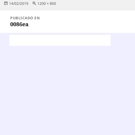
Publicado
Tamaño
14/02/2019
1200 × 800
el
completo
Navegación
PUBLICADO EN
de
0086ea
entradas