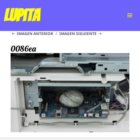
Lupita
ME
IMAGEN ANTERIOR
IMAGEN SIGUIENTE
Y
WI
0086ea