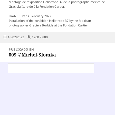
Montage de l’exposition Heliotropo 37 de la photographe mexicaine
Graciela Iturbide à la Fondation Cartier.
FRANCE. Paris. February 2022
Installation of the exhibition Heliotropo 37 by the Mexican
photographer Graciela Iturbide at the Fondation Cartier.
Publicado
Tamaño
18/02/2022
1200 × 800
el
completo
Navegación
PUBLICADO EN
de
009 ©Michel-Slomka
entradas