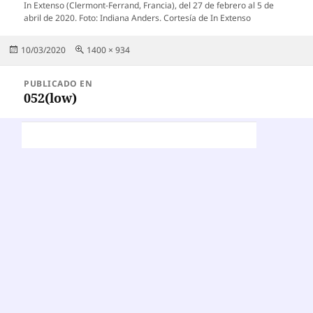
In Extenso (Clermont-Ferrand, Francia), del 27 de febrero al 5 de
abril de 2020. Foto: Indiana Anders. Cortesía de In Extenso
Publicado
Tamaño
10/03/2020
1400 × 934
el
completo
Navegación
PUBLICADO EN
de
052(low)
entradas