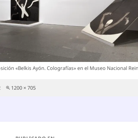
osición «Belkis Ayón. Colografías» en el Museo Nacional Re
Tamaño
2
1200 × 705
completo
egación