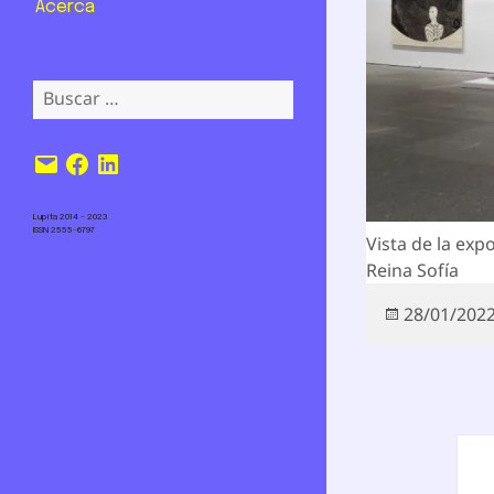
Acerca
Buscar:
Correo
Facebook
LinkedIn
electrónico
Lupita 2014 – 2023
ISSN 2555-6797
Vista de la exp
Reina Sofía
Publicado
28/01/202
el
Nav
de