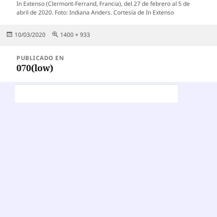
In Extenso (Clermont-Ferrand, Francia), del 27 de febrero al 5 de
abril de 2020. Foto: Indiana Anders. Cortesía de In Extenso
Publicado
Tamaño
10/03/2020
1400 × 933
el
completo
Navegación
PUBLICADO EN
de
070(low)
entradas