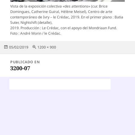
Vista de la exposición colectiva «des attentions» (cur. Brice
Domingues, Catherine Guiral, Hélène Meisel), Centro de arte
contemporáneo de Ivry – le Crédac, 2019. En el primer plano : Batia
Suter, Nightshift (detalle),
2019. Producción : Le Crédac, con el apoyo del Mondriaan Fund.
Foto : André Morin / le Crédac.
Publicado
Tamaño
05/02/2019
1200 × 900
el
completo
Navegación
PUBLICADO EN
de
3200-07
entradas