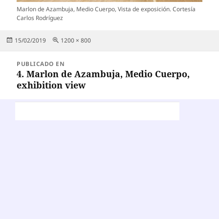
Marlon de Azambuja, Medio Cuerpo, Vista de exposición. Cortesía
Carlos Rodríguez
Publicado
Tamaño
15/02/2019
1200 × 800
el
completo
Navegación
PUBLICADO EN
de
4. Marlon de Azambuja, Medio Cuerpo,
exhibition view
entradas