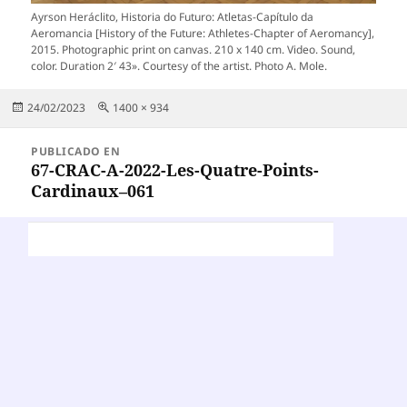
Ayrson Heráclito, Historia do Futuro: Atletas-Capítulo da
Aeromancia [History of the Future: Athletes-Chapter of Aeromancy],
2015. Photographic print on canvas. 210 x 140 cm. Video. Sound,
color. Duration 2′ 43». Courtesy of the artist. Photo A. Mole.
Publicado
Tamaño
24/02/2023
1400 × 934
el
completo
Navegación
PUBLICADO EN
de
67-CRAC-A-2022-Les-Quatre-Points-
Cardinaux–061
entradas