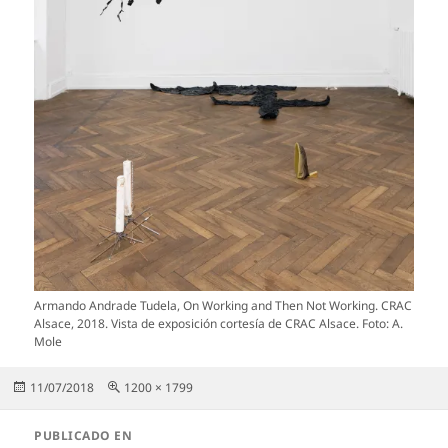
Armando Andrade Tudela, On Working and Then Not Working. CRAC
Alsace, 2018. Vista de exposición cortesía de CRAC Alsace. Foto: A.
Mole
Publicado
Tamaño
11/07/2018
1200 × 1799
el
completo
Navegación
PUBLICADO EN