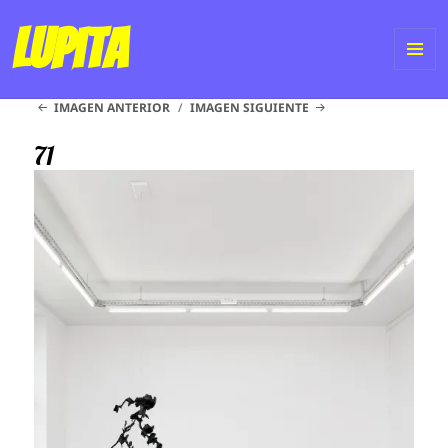
Lupita
ME
IMAGEN ANTERIOR
IMAGEN SIGUIENTE
Y
WI
71