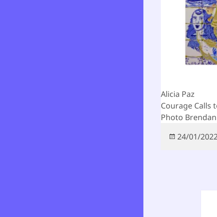
Alicia Paz
Courage Calls 
Photo Brendan
Publicado
24/01/202
el
Nav
de