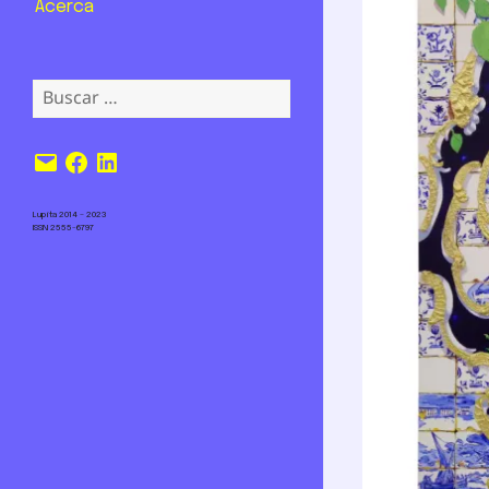
Acerca
Buscar:
Correo
Facebook
LinkedIn
electrónico
Lupita 2014 – 2023
ISSN 2555-6797