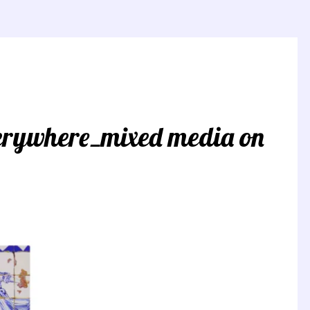
erywhere_mixed media on