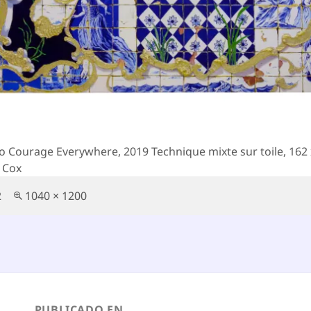
to Courage Everywhere, 2019 Technique mixte sur toile, 162
 Cox
Tamaño
2
1040 × 1200
completo
egación
PUBLICADO EN