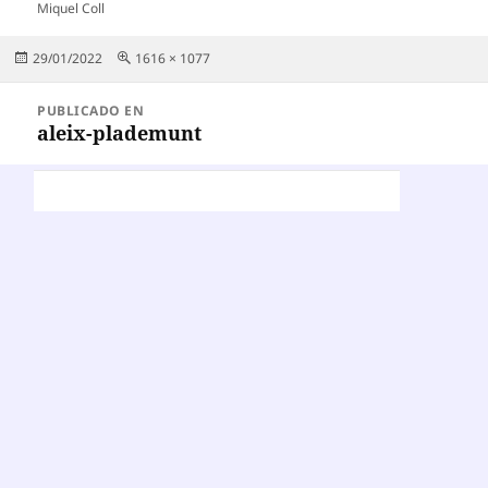
Miquel Coll
Publicado
Tamaño
29/01/2022
1616 × 1077
el
completo
Navegación
PUBLICADO EN
de
aleix-plademunt
entradas