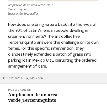
Ampliación de un área verde, 2007
Tercerunquinto
Instalación, fotografías
How does one bring nature back into the lives of
the 90% of Latin American people dwelling in
urban environments? The art collective
Tercerunquinto answers this challenge on its own
terms. For this specific intervention, they
clandestinely extended a patch of grass into
parking lot in Mexico City, disrupting the ordered
arrangement of cars.
Publicado
Tamaño
13/01/2017
843 × 566
el
completo
Navegación
PUBLICADO EN
de
Ampliacion de un area
verde_Tercerunquinto
entradas