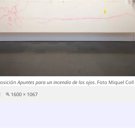
posición
Apuntes para un incendio de los ojos
. Foto Miquel Coll
Tamaño
2
1600 × 1067
completo
egación