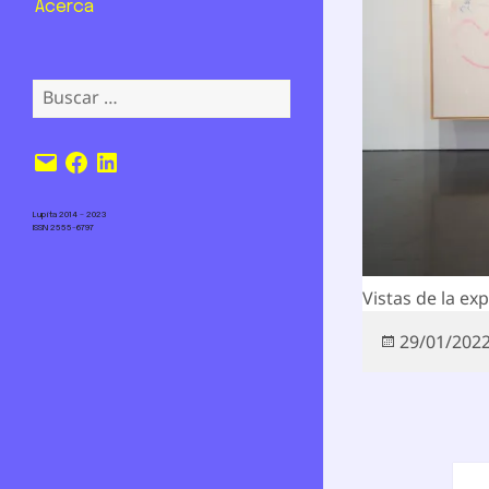
Acerca
Buscar:
Correo
Facebook
LinkedIn
electrónico
Lupita 2014 – 2023
ISSN 2555-6797
Vistas de la ex
Publicado
29/01/202
el
Nav