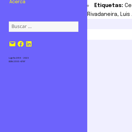
Acerca
Etiquetas:
Ce
Rivadaneira
,
Luis
Buscar:
Correo
Facebook
LinkedIn
electrónico
Lupita 2014 – 2023
ISSN 2555-6797