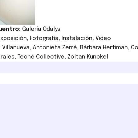
uentro:
Galería Odalys
Exposición
,
Fotografía
,
Instalación
,
Video
i Villanueva
,
Antonieta Zerré
,
Bárbara Hertiman
,
Co
rales
,
Tecné Collective
,
Zoltan Kunckel