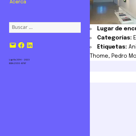
Acerca
Buscar:
Lugar de enc
Categorías:
Correo
Facebook
LinkedIn
Etiquetas:
An
electrónico
Thome
,
Pedro Mo
Lupita 2014 – 2023
ISSN 2555-6797