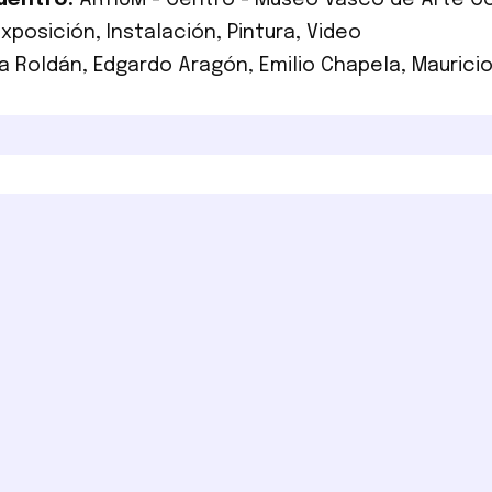
uentro:
ARTIUM - Centro - Museo Vasco de Arte 
Exposición
,
Instalación
,
Pintura
,
Video
a Roldán
,
Edgardo Aragón
,
Emilio Chapela
,
Maurici