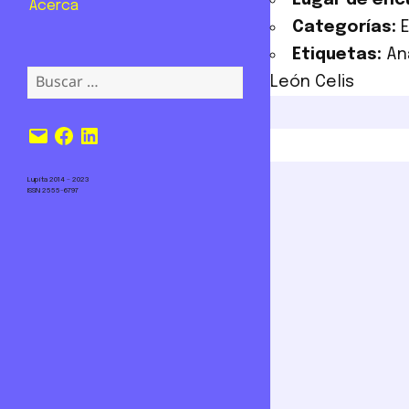
Lugar de enc
Acerca
Categorías:
Etiquetas:
An
Buscar:
León Celis
Correo
Facebook
LinkedIn
electrónico
Lupita 2014 – 2023
ISSN 2555-6797