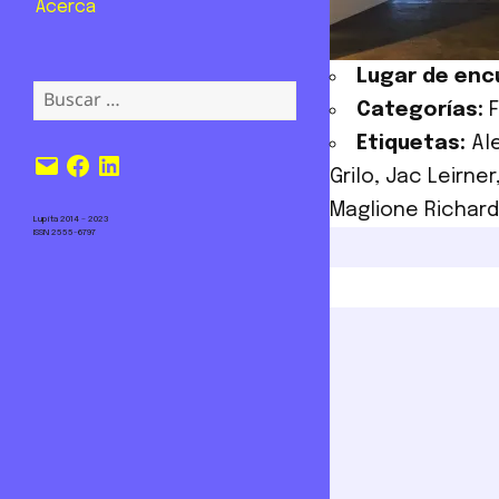
Acerca
Lugar de enc
Buscar:
Categorías:
F
Etiquetas:
Al
Correo
Facebook
LinkedIn
Grilo
,
Jac Leirner
electrónico
Maglione Richard
Lupita 2014 – 2023
ISSN 2555-6797