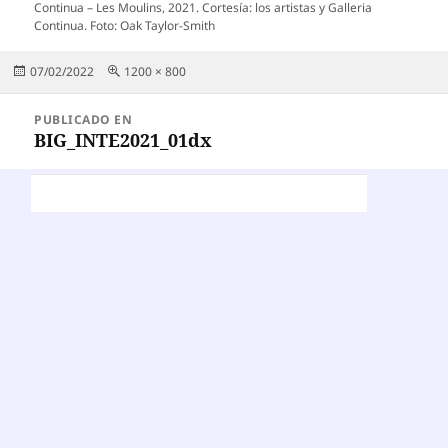
Continua – Les Moulins, 2021. Cortesía: los artistas y Galleria
Continua. Foto: Oak Taylor-Smith
Publicado
Tamaño
07/02/2022
1200 × 800
el
completo
Navegación
PUBLICADO EN
de
BIG_INTE2021_01dx
entradas