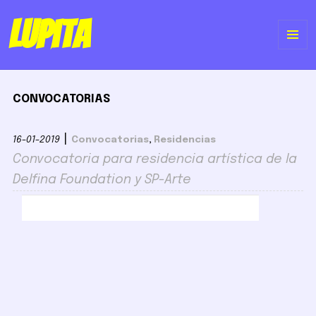
Lupita
ME
Y
CONVOCATORIAS
WI
|
16-01-2019
Convocatorias
,
Residencias
Convocatoria para residencia artística de la
Delfina Foundation y SP-Arte