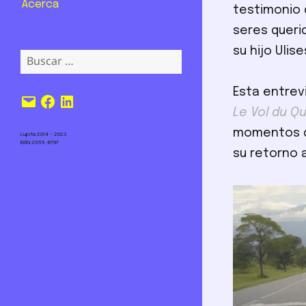
Acerca
testimonio 
seres queri
su hijo Ulise
Buscar:
Esta entrev
Correo
Facebook
LinkedIn
electrónico
Le Vol du Q
momentos de
Lupita 2014 – 2023
ISSN 2555-6797
su retorno 