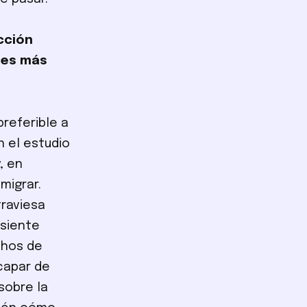
cción
ades más
referible a
n el estudio
, en
migrar.
traviesa
 siente
chos de
capar de
sobre la