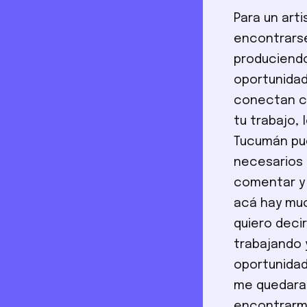
Para un arti
encontrarse
produciendo
oportunidad
conectan co
tu trabajo, 
Tucumán pue
necesarios 
comentar y 
acá hay muc
quiero decir
trabajando 
oportunidad
me quedara 
encontrarme