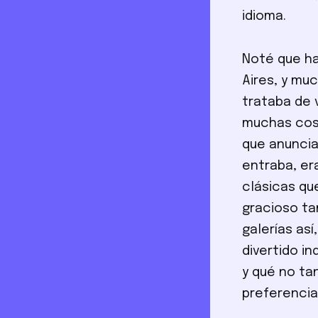
idioma.
Noté que ha
Aires, y mu
trataba de 
muchas cosa
que anuncia
entraba, er
clásicas qu
gracioso ta
galerías así
divertido i
y qué no tan
preferencia