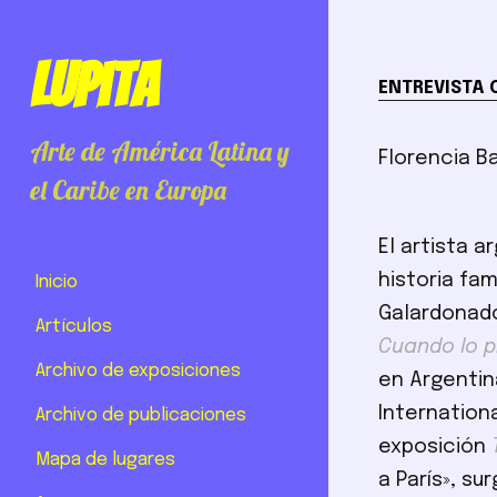
Lupita
ENTREVISTA 
Arte de América Latina y
Florencia B
el Caribe en Europa
El artista a
historia fam
Inicio
Galardonado
Artículos
Cuando lo p
Archivo de exposiciones
en Argentina
Internationa
Archivo de publicaciones
exposición
Mapa de lugares
a París», su