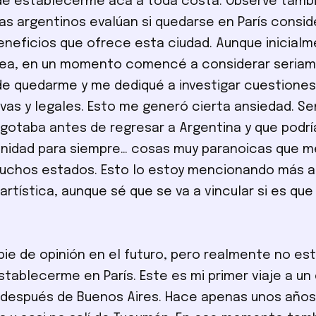
 de establecerme acá a toda costa. Observé tam
tas argentinos evalúan si quedarse en París consi
eneficios que ofrece esta ciudad. Aunque inicial
dea, en un momento comencé a considerar seriam
 de quedarme y me dediqué a investigar cuestione
ivas y legales. Esto me generó cierta ansiedad. Se
gotaba antes de regresar a Argentina y que podrí
nidad para siempre… cosas muy paranoicas que m
uchos estados. Esto lo estoy mencionando más al
artística, aunque sé que se va a vincular si es que
bie de opinión en el futuro, pero realmente no es
stablecerme en París. Este es mi primer viaje a un
después de Buenos Aires. Hace apenas unos años 