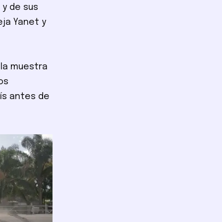
 y de sus
eja Yanet y
 la muestra
os
rís antes de