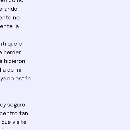
bién cómo
derando
mente no
ente la
s
ntí que el
a perder
e hicieron
lá de mi
 ya no están
toy seguro
 centro tan
que visité