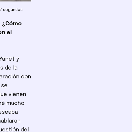
47 segundos.
s. ¿Cómo
on el
 Yanet y
s de la
paración con
 se
que vienen
oné mucho
deseaba
hablaran
uestión del