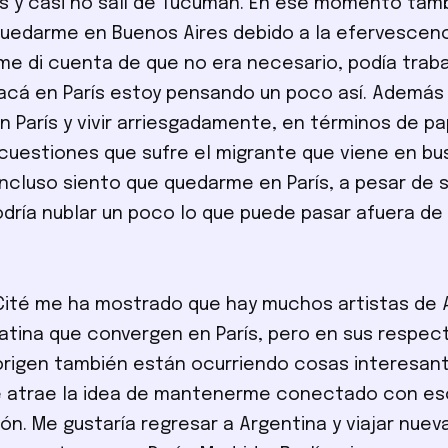
s y casi no salí de Tucumán. En ese momento tam
uedarme en Buenos Aires debido a la efervescenci
me di cuenta de que no era necesario, podía trab
acá en París estoy pensando un poco así. Además
 París y vivir arriesgadamente, en términos de pa
uestiones que sufre el migrante que viene en bu
 Incluso siento que quedarme en París, a pesar de 
odría nublar un poco lo que puede pasar afuera de
 Cité me ha mostrado que hay muchos artistas de A
atina que convergen en París, pero en sus respec
origen también están ocurriendo cosas interesan
Me atrae la idea de mantenerme conectado con es
ón. Me gustaría regresar a Argentina y viajar nue