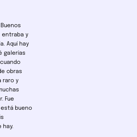
n Buenos
, entraba y
a. Aquí hay
é galerías
 cuando
de obras
 raro y
 muchas
r. Fue
e está bueno
is
e hay.