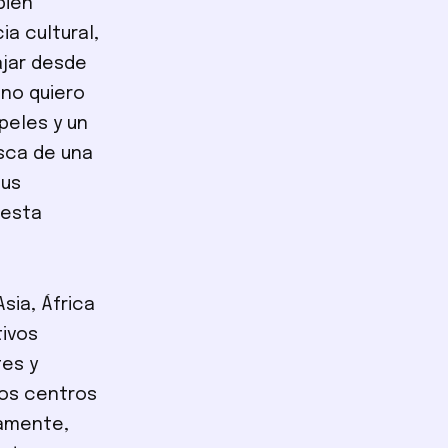
bién
a cultural,
ajar desde
 no quiero
peles y un
sca de una
sus
 esta
sia, África
tivos
tes y
os centros
vamente,