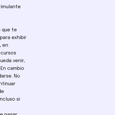
stimulante
s que te
ara exhibir
, en
ecursos
ueda venir,
 En cambio
darse. No
ntinuar
de
ncluso si
e pasar.