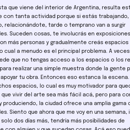
sta que viene del interior de Argentina, resulta e
 con tanta actividad porque si estás trabajando,
, relacionándote, tarde o temprano van a surgir
es. Suceden cosas, te involucrás en exposicione
n más personas y gradualmente creás espacios p
lo cual a menudo es el principal problema. A veces
de que no tengas acceso a los espacios o los r
para realizar una simple muestra donde la gente p
apoyar tu obra. Entonces eso estanca la escena.
hos espacios, lo cual es muy motivador para que
 que vivir del arte sea más fácil acá, pero para co
y produciendo, la ciudad ofrece una amplia gama 
es. Siento que ahora que me voy en una semana, i
solo dos días más, tendría más posibilidades de
 con alguien y que sucedan cosas. Acá eso pued