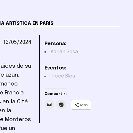
A ARTÍSTICA EN PARÍS
13/05/2024
Persona:
Adrián Sosa
raíces de su
Eventos:
relazan.
Tracé Bleu
ormance
e Francia
Compartir :
 en la Cité
Más
en la
De Monteros
fue un