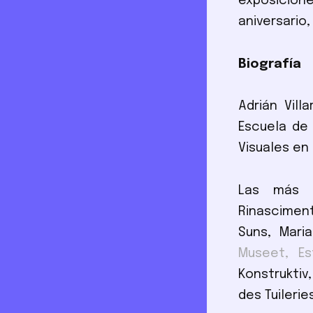
exposicione
aniversario,
Biografía
Adrián Vill
Escuela de 
Visuales en 
Las más r
Rinascimen
Suns, Mari
Museet, Es
Konstruktiv,
des Tuileries