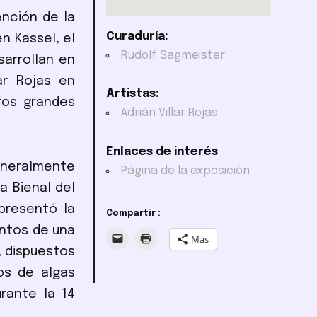
ención de la
Curaduría:
n Kassel, el
Rudolf Sagmeister
sarrollan en
ar Rojas en
Artistas:
tos grandes
Adrián Villar Rojas
Enlaces de interés
eneralmente
Página de la exposición
a Bienal del
presentó la
Compartir :
ntos de una
Más
, dispuestos
os de algas
rante la 14