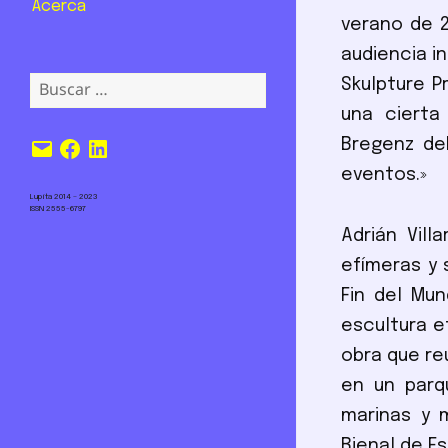
Acerca
verano de 2
audiencia i
Buscar:
Skulpture P
una cierta
Correo
Facebook
LinkedIn
Bregenz de
electrónico
eventos.»
Lupita 2014 – 2023
ISSN 2555-6797
Adrián Vil
efímeras y 
Fin del Mu
escultura 
obra que re
en un parq
marinas y 
Bienal de E