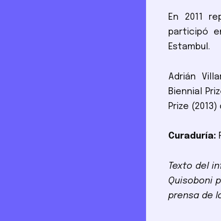
En 2011 re
participó 
Estambul.
Adrián Vil
Biennial Pri
Prize (2013)
Curaduría:
Texto del i
Quisoboni p
prensa de l