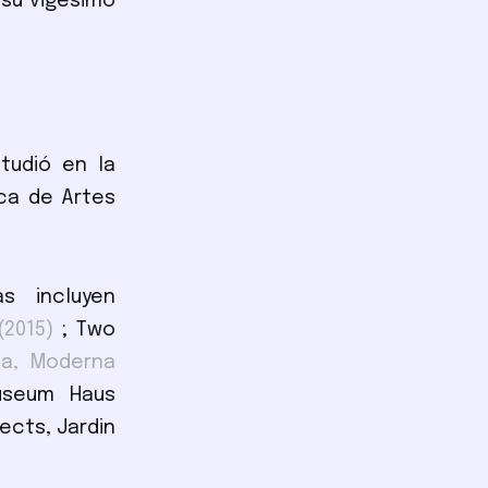
 su vigésimo
studió en la
ica de Artes
.
s incluyen
(2015)
; Two
a, Moderna
Museum Haus
jects, Jardin