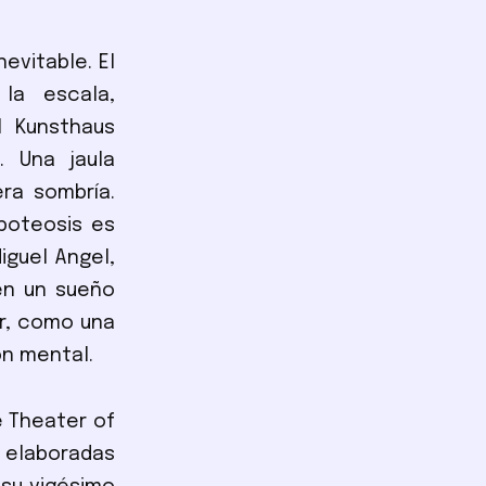
nevitable. El
la escala,
l Kunsthaus
. Una jaula
ra sombría.
poteosis es
iguel Angel,
en un sueño
er, como una
ón mental.
e Theater of
 elaboradas