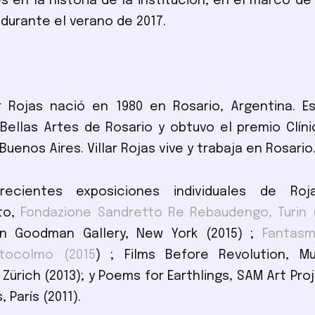
s en la historia de la institución, en el marco de
 durante el verano de 2017.
ar Rojas nació en 1980 en Rosario, Argentina. E
Bellas Artes de Rosario y obtuvo el premio Clín
Buenos Aires. Villar Rojas vive y trabaja en Rosario
ecientes exposiciones individuales de Roja
to,
Fondazione Sandretto Re Rebaudengo, Turin 
an Goodman Gallery, New York (2015) ;
Fantasm
tocolmo (2015
) ; Films Before Revolution, 
 Zürich (2013); y Poems for Earthlings, SAM Art Pro
, París (2011).