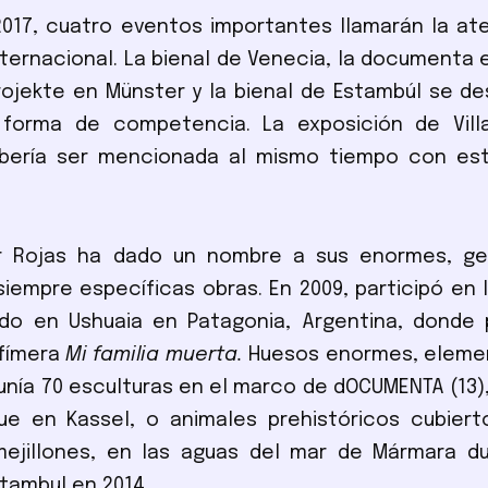
017, cuatro eventos importantes llamarán la at
nternacional. La bienal de Venecia, la documenta e
rojekte en Münster y la bienal de Estambúl se de
 forma de competencia. La exposición de Vill
bería ser mencionada al mismo tiempo con es
lar Rojas ha dado un nombre a sus enormes, g
siempre específicas obras. En 2009, participó en l
ndo en Ushuaia en Patagonia, Argentina, donde 
efímera
Mi familia muerta.
Huesos enormes, eleme
unía 70 esculturas en el marco de dOCUMENTA (13)
ue en Kassel, o animales prehistóricos cubiert
mejillones, en las aguas del mar de Mármara du
stambul en 2014.