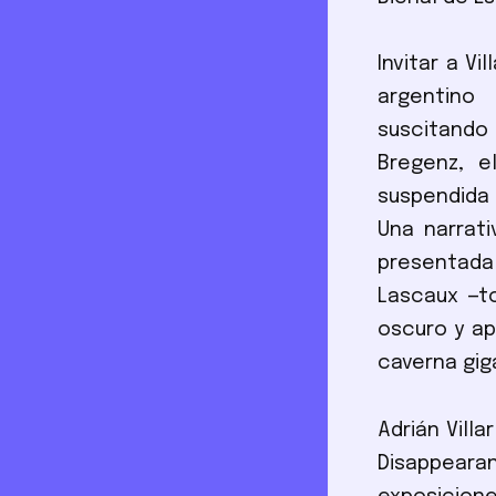
Invitar a Vi
argentino 
suscitando
Bregenz, e
suspendida
Una narrati
presentada 
Lascaux —t
oscuro y ap
caverna gig
Adrián Vill
Disappearan