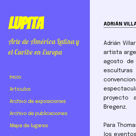
Lupita
ADRIÁN VILL
Arte de América Latina y
Adrián Vill
el Caribe en Europa
artista arg
agosto de 
escultura
Inicio
convencion
espectacul
Artículos
proyecto 
Archivo de exposiciones
Bregenz.
Archivo de publicaciones
Para Thomas
Mapa de lugares
los eventos