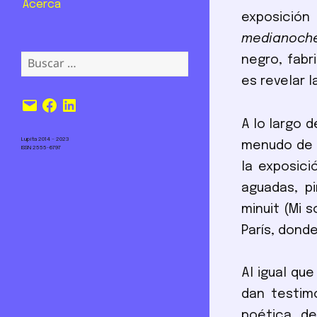
Acerca
exposició
medianoch
Buscar:
negro, fabr
es revelar l
Correo
Facebook
LinkedIn
electrónico
A lo largo 
Lupita 2014 – 2023
menudo de f
ISSN 2555-6797
la exposici
aguadas, p
minuit (Mi 
París, donde
Al igual qu
dan testimo
poética d