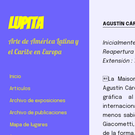
Lupita
AGUSTÍN CÁR
Arte de América Latina y
Inicialment
el Caribe en Europa
Reapertura 
Extensión :
Inicio
La Maison
Agustín Cár
Artículos
gráfica a
Archivo de exposiciones
internacion
Archivo de publicaciones
menos sabid
Giacometti
Mapa de lugares
de la forma