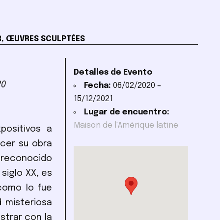
R, ŒUVRES SCULPTÉES
Detalles de Evento
20
Fecha:
06/02/2020
–
15/12/2021
Lugar de encuentro:
Maison de l'Amérique latine
positivos a
ocer su obra
reconocido
siglo XX, es
como lo fue
 misteriosa
strar con la