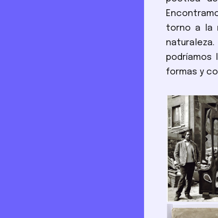
Encontramos
torno a la 
naturaleza
podríamos l
formas y co