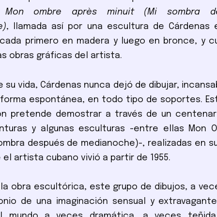
n
Mon ombre après minuit (Mi sombra d
e)
, llamada así por una escultura de Cárdenas 
icada primero en madera y luego en bronce, y c
as obras gráficas del artista.
de su vida, Cárdenas nunca dejó de dibujar, incans
orma espontánea, en todo tipo de soportes. Est
ón pretende demostrar a través de un centenar 
inturas y algunas esculturas -entre ellas Mon 
sombra después de medianoche)-, realizadas en s
 el artista cubano vivió a partir de 1955.
e la obra escultórica, este grupo de dibujos, a vec
nio de una imaginación sensual y extravagante,
el mundo a veces dramática, a veces teñida