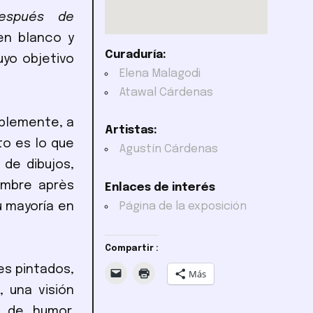
espués de
en blanco y
Curaduría:
uyo objetivo
Elena Malagodi
Atawal Cárdenas
ablemente, a
Artistas:
o es lo que
Agustín Cárdenas
de dibujos,
Ombre après
Enlaces de interés
u mayoría en
Página de la exposición
Compartir :
es pintados,
Más
 una visión
 de humor.