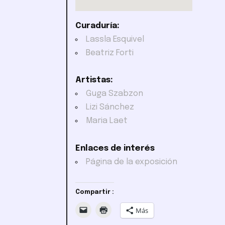
Curaduría:
Lassla Esquivel
Beatriz Forti
Artistas:
Guga Szabzon
Lizi Sánchez
Maria Laet
Enlaces de interés
Página de la exposición
Compartir :
Más