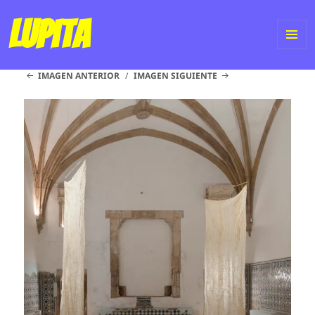
Lupita
ME
IMAGEN ANTERIOR
IMAGEN SIGUIENTE
Y
WI