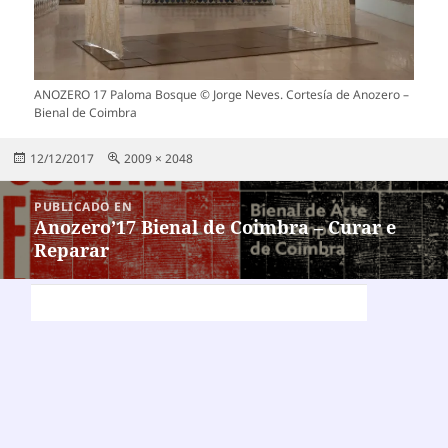
ANOZERO 17 Paloma Bosque © Jorge Neves. Cortesía de Anozero –
Bienal de Coimbra
Publicado
Tamaño
12/12/2017
2009 × 2048
el
completo
Navegación
PUBLICADO EN
de
Anozero’17 Bienal de Coimbra – Curar e
Reparar
entradas