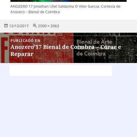
ANOZERO 17 Jonathan Uliel Saldanha © Vitor Garcia. Cortesía de
Anozero – Bienal de Coimbra
Publicado
Tamaño
12/12/2017
2500 × 2063
el
completo
Navegación
PUBLICADO EN
de
Anozero’17 Bienal de Coimbra – Curar e
Reparar
entradas