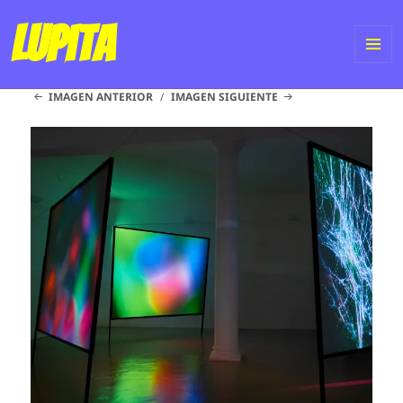
Lupita
ME
IMAGEN ANTERIOR
IMAGEN SIGUIENTE
Y
WI