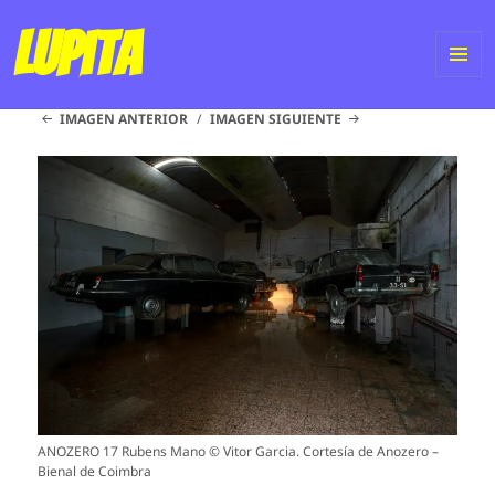
Lupita
ME
IMAGEN ANTERIOR
IMAGEN SIGUIENTE
Y
WI
ANOZERO 17 Rubens Mano © Vitor Garcia. Cortesía de Anozero –
Bienal de Coimbra