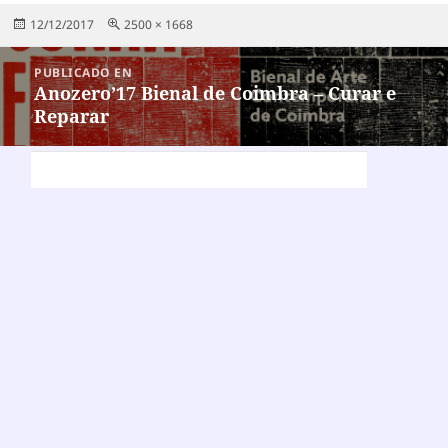
Publicado
Tamaño
12/12/2017
2500 × 1668
el
completo
Navegación
PUBLICADO EN
de
Anozero’17 Bienal de Coimbra – Curar e
Reparar
entradas