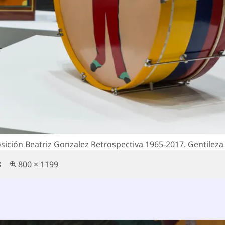
posición Beatriz Gonzalez Retrospectiva 1965-2017. Gentile
Tamaño
8
800 × 1199
completo