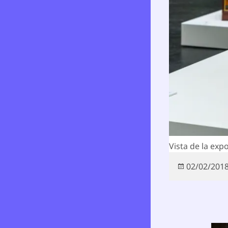
Vista de la ex
Publicado
02/02/201
el