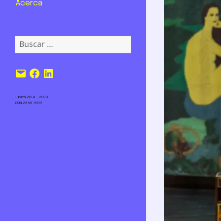
Acerca
Buscar:
Correo
Facebook
LinkedIn
electrónico
Lupita 2014 – 2023
ISSN 2555-6797