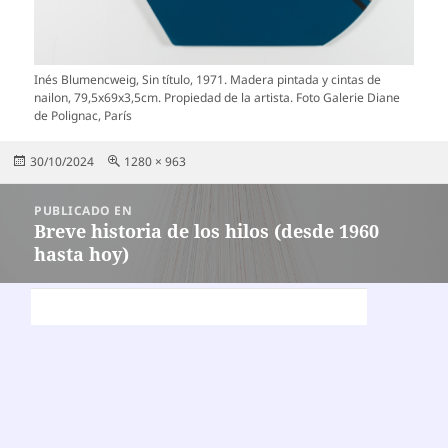
Inés Blumencweig, Sin título, 1971. Madera pintada y cintas de
nailon, 79,5x69x3,5cm. Propiedad de la artista. Foto Galerie Diane
de Polignac, París
Publicado
Tamaño
30/10/2024
1280 × 963
el
completo
Navegación
PUBLICADO EN
de
Breve historia de los hilos (desde 1960
hasta hoy)
entradas