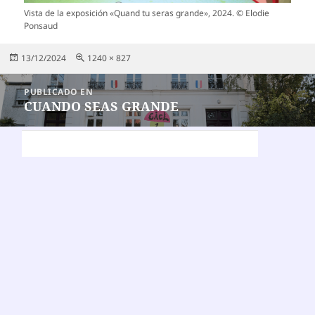
Vista de la exposición «Quand tu seras grande», 2024. © Elodie
Ponsaud
Publicado
Tamaño
13/12/2024
1240 × 827
el
completo
Navegación
PUBLICADO EN
de
CUANDO SEAS GRANDE
entradas