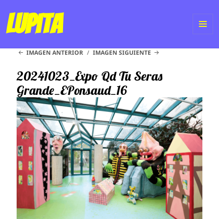
Lupita
ME
IMAGEN ANTERIOR
IMAGEN SIGUIENTE
Y
WI
20241023_Expo Qd Tu Seras
Grande_EPonsaud_16