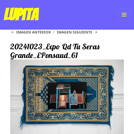
Lupita
ME
IMAGEN ANTERIOR
IMAGEN SIGUIENTE
Y
WI
20241023_Expo Qd Tu Seras
Grande_EPonsaud_61