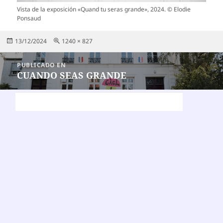
Vista de la exposición «Quand tu seras grande», 2024. © Elodie
Ponsaud
Publicado
Tamaño
13/12/2024
1240 × 827
el
completo
Navegación
PUBLICADO EN
de
CUANDO SEAS GRANDE
entradas