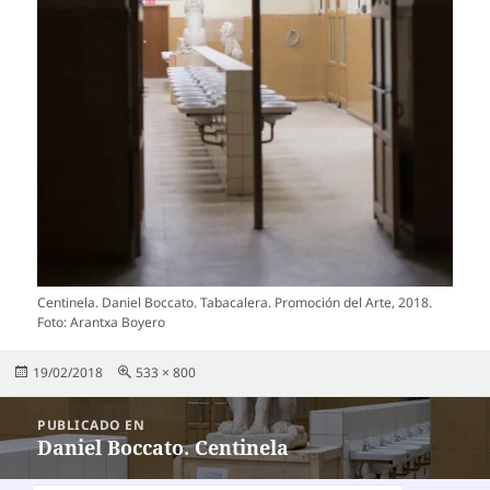
Centinela. Daniel Boccato. Tabacalera. Promoción del Arte, 2018.
Foto: Arantxa Boyero
Publicado
Tamaño
19/02/2018
533 × 800
el
completo
Navegación
PUBLICADO EN
de
Daniel Boccato. Centinela
entradas