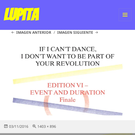
Lupita
ME
IMAGEN ANTERIOR
IMAGEN SIGUIENTE
Y
WI
Publicado
Tamaño
03/11/2016
1403 × 896
el
completo