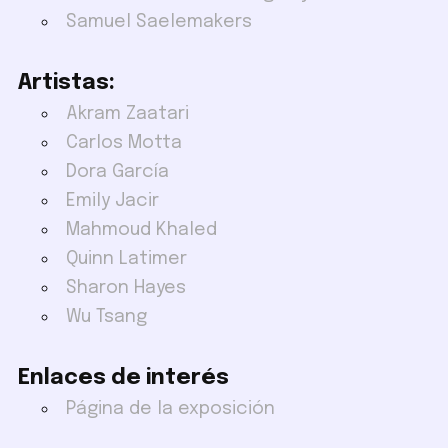
Samuel Saelemakers
Artistas:
Akram Zaatari
Carlos Motta
Dora García
Emily Jacir
Mahmoud Khaled
Quinn Latimer
Sharon Hayes
Wu Tsang
Enlaces de interés
Página de la exposición