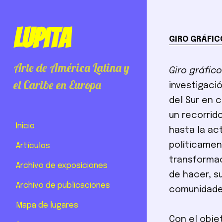
Lupita
GIRO GRÁFIC
Arte de América Latina y
Giro gráfic
el Caribe en Europa
investigaci
del Sur en 
un recorrido
Inicio
hasta la ac
políticamen
Artículos
transformac
Archivo de exposiciones
de hacer, s
Archivo de publicaciones
comunidades
Mapa de lugares
Con el obje