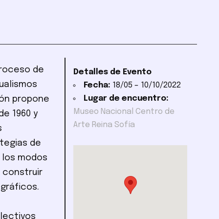
proceso de
Detalles de Evento
tualismos
Fecha:
18/05
–
10/10/2022
Lugar de encuentro:
ión propone
Museo Nacional Centro de
de 1960 y
Arte Reina Sofía
s
ategias de
e los modos
 construir
gráficos.
lectivos