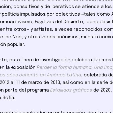
ción, consultivos y deliberativos se atiende a los
y política impulsados por colectivos —tales como A
romoactivismo, Fugitivas del Desierto, Iconoclasis
, entre otros— y artistas, a veces reconocidos com
 Felipe Noé, y otras veces anónimos, muestra inexo
ón popular.
te, esta línea de investigación colaborativa mos
en la exposición
Perder la forma humana. Una im
los años ochenta en América Latina
, celebrada de
012 al 11 de marzo de 2013, así como en la serie d
on parte del programa
Estallidos gráficos
de 2020, 
 Sofía.