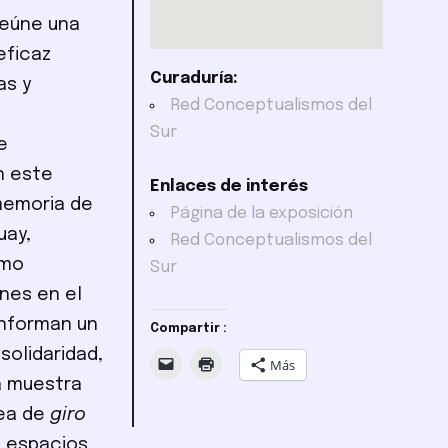
reúne una
eficaz
Curaduría:
as y
Red Conceptualismos del
Sur
e
n este
Enlaces de interés
memoria de
Página de la exposición
uay,
Red Conceptualismos del
omo
Sur
nes en el
onforman un
Compartir :
solidaridad,
Más
la muestra
dea de
giro
e espacios