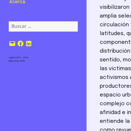
Acerca
visibilizar
amplia sele
Buscar:
circulación
latitudes, 
Correo
Facebook
LinkedIn
componentes
electrónico
distribució
Lupita 2014 – 2023
sentido, mo
ISSN 2555-6797
las víctimas
activismos
productores
espacio urb
complejo co
afinidad e i
entiende la
como revuel