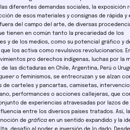
on las diferentes demandas sociales, la exposición 
cción de esos materiales y consignas de rápida y 
 fuera del campo del arte, de diversas procedenci
que tienen en común tanto la precariedad de los
 y de los medios, como su potencial gráfico y d
n que los activa como revulsivos revolucionarios. E
vimientos pro derechos indígenas, luchas por la 
 de las dictaduras en Chile, Argentina, Perú o Urug
queer
o feminismos, se entrecruzan y se alzan c
 de carteles y pancartas, camisetas, intervencio
ano, performances o acciones callejeras, que c
njunto de experiencias atravesadas por lazos de 
nfluencia entre los diversos países tratados. Así, 
 noción de
gráfica
en un sentido expandido y la i
ta, desafío al poder e inversión de lo dado. Desd