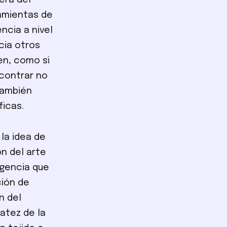
era del
ramientas de
ncia a nivel
cia otros
en, como si
contrar no
también
ficas.
 la idea de
ón del arte
agencia que
ción de
n del
atez de la