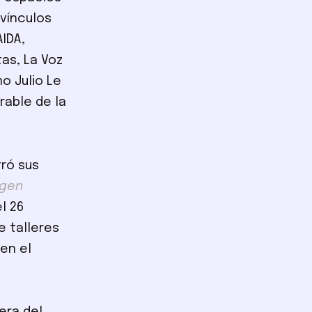
 vínculos
IDA,
tas, La Voz
o Julio Le
rable de la
tró sus
agen
l 26
e talleres
en el