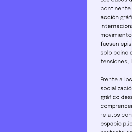
Los casos d
continente 
acción gráf
internacion
movimientos
fuesen epis
solo coinci
tensiones, 
Frente a lo
socializació
gráfico des
comprenden 
relatos con
espacio púb