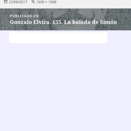
Publicado
Tamaño
23/08/2017
1600 × 1068
el
completo
Navegación
PUBLICADO EN
de
Gonzalo Elvira. 155. La balada de Simón
entradas