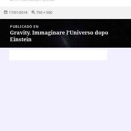
Publicado
Tamaño
17/01/2018
750 × 500
el
completo
Navegación
PUBLICADO EN
de
Gravity. Immaginare l’Universo dopo
Einstein
entradas