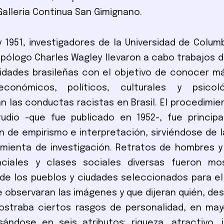
Galleria Continua San Gimignano.
y 1951, investigadores de la Universidad de Columbi
opólogo Charles Wagley llevaron a cabo trabajos
dades brasileñas con el objetivo de conocer má
económicos, políticos, culturales y psicol
an las conductas racistas en Brasil. El procedimien
tudio -que fue publicado en 1952-, fue princip
 de empirismo e interpretación, sirviéndose de l
mienta de investigación. Retratos de hombres y
aciales y clases sociales diversas fueron mo
de los pueblos y ciudades seleccionados para el
ue observaran las imágenes y que dijeran quién, de
mostraba ciertos rasgos de personalidad, en ma
ándose en seis atributos: riqueza, atractivo, i