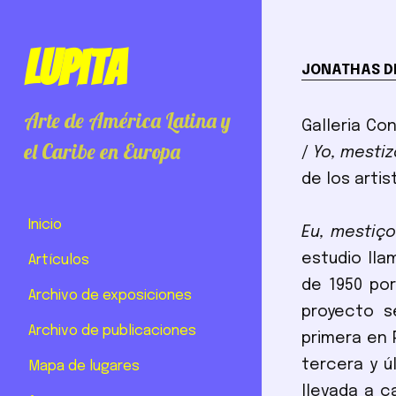
Lupita
JONATHAS DE
Arte de América Latina y
Galleria Co
el Caribe en Europa
/
Yo, mestiz
de los arti
Inicio
Eu, mestiço
estudio lla
Artículos
de 1950 por
Archivo de exposiciones
proyecto s
Archivo de publicaciones
primera en 
tercera y ú
Mapa de lugares
llevada a c