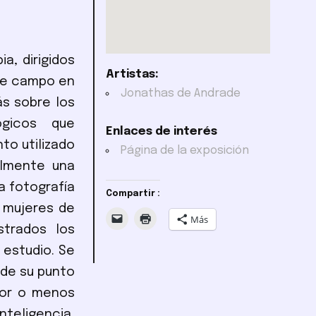
a, dirigidos
Artistas:
 de campo en
Jonathas de Andrade
s sobre los
ógicos que
Enlaces de interés
to utilizado
Página de la exposición
almente una
a fotografía
Compartir :
 mujeres de
Más
strados los
 estudio. Se
sde su punto
yor o menos
nteligencia,