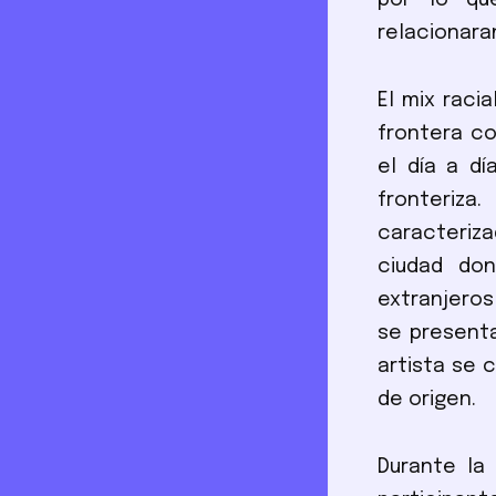
por lo qu
relacionaran
El mix racia
frontera co
el día a d
fronteriza
caracteriz
ciudad don
extranjeros 
se presenta
artista se c
de origen.
Durante la 