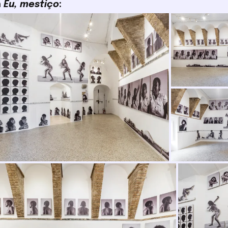
n
Eu, mestiço
: