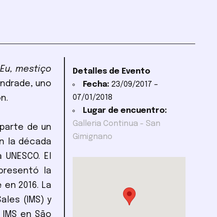
–
Eu, mestiço
Detalles de Evento
Andrade, uno
Fecha:
23/09/2017
–
07/01/2018
n.
Lugar de encuentro:
Galleria Continua - San
parte de un
Gimignano
en la década
a UNESCO. El
presentó la
 en 2016. La
ales (IMS) y
 IMS en São