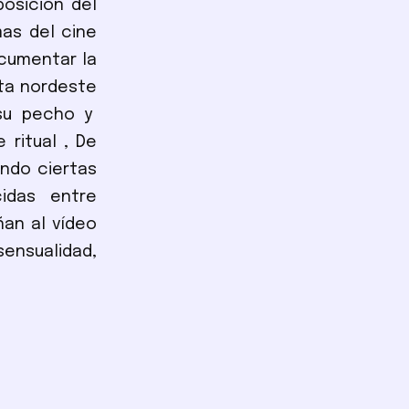
posición del
mas del cine
ocumentar la
sta nordeste
 su pecho y
 ritual , De
ando ciertas
cidas entre
ñan al vídeo
nsualidad,