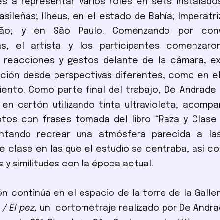
es a representar varios roles en sets instalad
asileñas; Ilhéus, en el estado de Bahía; Imperatriz
ão; y en São Paulo. Comenzando por conv
s, el artista y los participantes comenzar
 reacciones y gestos delante de la cámara, ex
ción desde perspectivas diferentes, como en el
nto. Como parte final del trabajo, De Andrade 
 en cartón utilizando tinta ultravioleta, acom
tos con frases tomada del libro “Raza y Clase 
tentando recrear una atmósfera parecida a la
de clase en las que el estudio se centraba, así c
s y similitudes con la época actual.
ón continúa en el espacio de la torre de la Galler
 / El pez,
un cortometraje realizado por De Andra