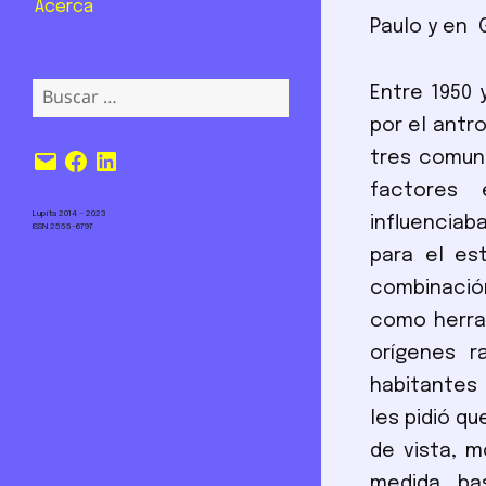
Acerca
Paulo y en 
Buscar:
Entre 1950 
por el antr
Correo
Facebook
LinkedIn
tres comuni
electrónico
factores 
Lupita 2014 – 2023
influenciab
ISSN 2555-6797
para el es
combinación
como herra
orígenes r
habitantes 
les pidió q
de vista, 
medida, bas