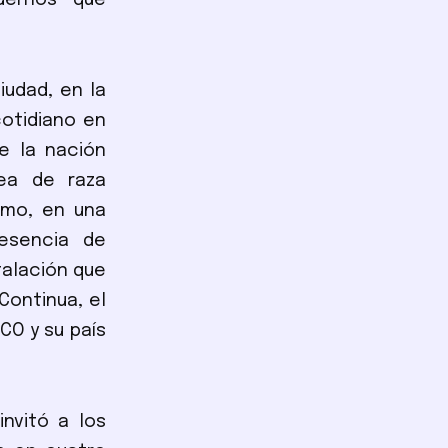
dernos que
ciudad, en la
cotidiano en
e la nación
dea de raza
smo, en una
esencia de
stalación que
Continua, el
SCO y su país
invitó a los