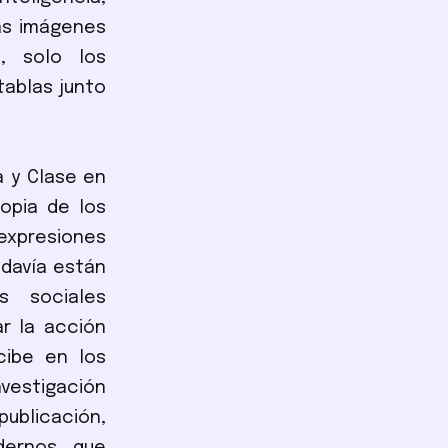
Las imágenes
s, solo los
tablas junto
 y Clase en
opia de los
 expresiones
odavía están
s sociales
r la acción
cibe en los
nvestigación
publicación,