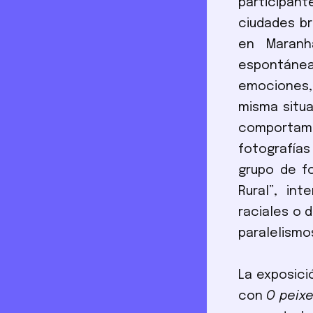
participant
ciudades br
en Maranh
espontánea
emociones,
misma situa
comportamie
fotografías
grupo de fo
Rural”, in
raciales o 
paralelismo
La exposici
con
O peixe