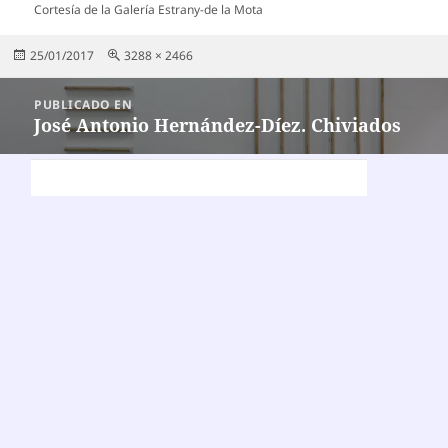
Cortesía de la Galería Estrany-de la Mota
Publicado
Tamaño
25/01/2017
3288 × 2466
el
completo
Navegación
PUBLICADO EN
de
José Antonio Hernández-Díez. Chiviados
entradas