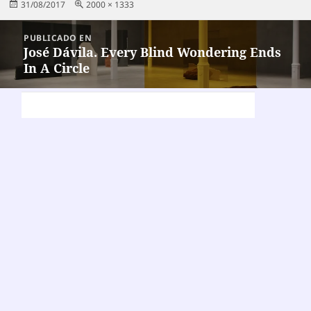
Publicado
Tamaño
31/08/2017
2000 × 1333
el
completo
Navegación
PUBLICADO EN
de
José Dávila. Every Blind Wondering Ends
In A Circle
entradas