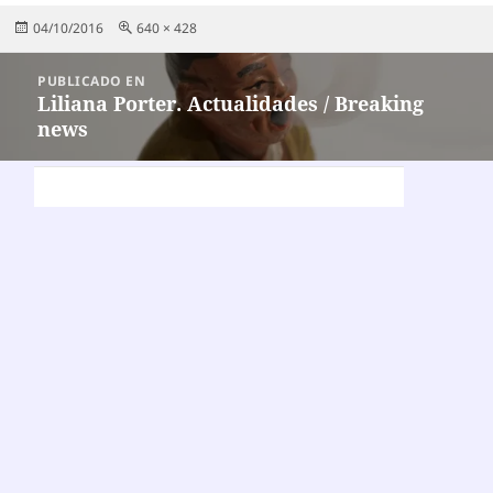
Publicado
Tamaño
04/10/2016
640 × 428
el
completo
Navegación
PUBLICADO EN
de
Liliana Porter. Actualidades / Breaking
news
entradas