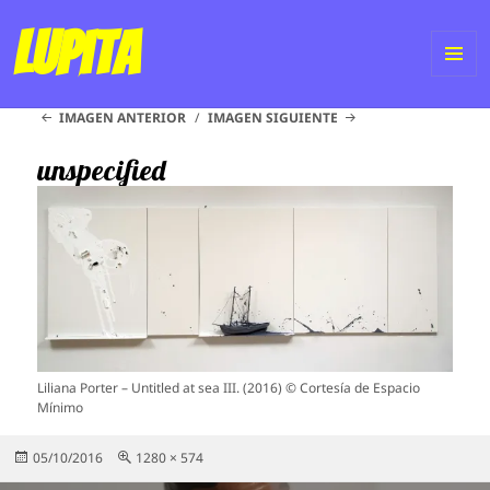
Lupita
ME
IMAGEN ANTERIOR
IMAGEN SIGUIENTE
Y
WI
unspecified
Liliana Porter – Untitled at sea III. (2016) © Cortesía de Espacio
Mínimo
Publicado
Tamaño
05/10/2016
1280 × 574
el
completo