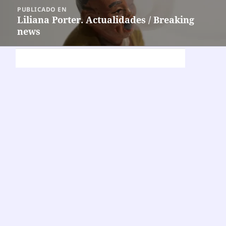
Navegación
PUBLICADO EN
de
Liliana Porter. Actualidades / Breaking
news
entradas