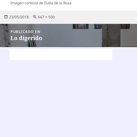
Imagen cortesía de Dalia de la Rosa
Publicado
Tamaño
23/05/2018
667 × 500
el
completo
Navegación
PUBLICADO EN
de
Lo digerido
entradas