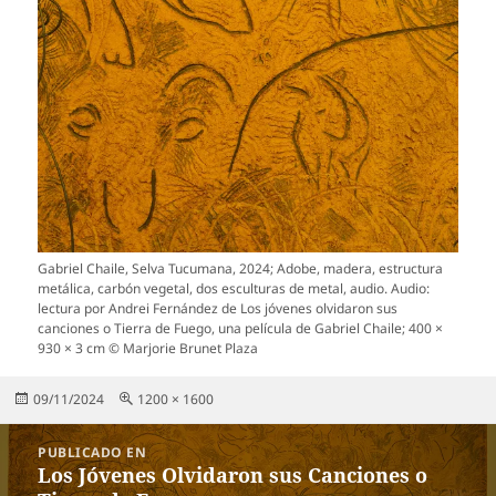
Gabriel Chaile, Selva Tucumana, 2024; Adobe, madera, estructura
metálica, carbón vegetal, dos esculturas de metal, audio. Audio:
lectura por Andrei Fernández de Los jóvenes olvidaron sus
canciones o Tierra de Fuego, una película de Gabriel Chaile; 400 ×
930 × 3 cm © Marjorie Brunet Plaza
Publicado
Tamaño
09/11/2024
1200 × 1600
el
completo
Navegación
PUBLICADO EN
de
Los Jóvenes Olvidaron sus Canciones o