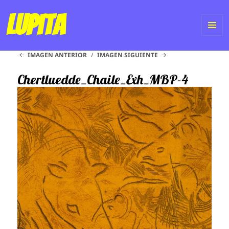
Lupita
ME
IMAGEN ANTERIOR
IMAGEN SIGUIENTE
Y
WI
Chertluedde_Chaile_Exh_MBP-4