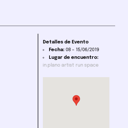
Detalles de Evento
Fecha:
08
–
15/06/2019
Lugar de encuentro:
in.plano artist run space