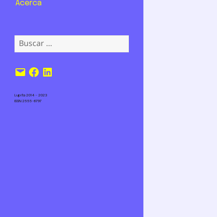
Acerca
Buscar:
Correo
Facebook
LinkedIn
electrónico
Lupita 2014 – 2023
ISSN 2555-6797