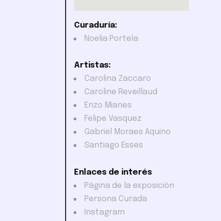
Curaduría:
Noelia Portela
Artistas:
Carolina Zaccaro
Caroline Reveillaud
Enzo Mianes
Felipe Vasquez
Gabriel Moraes Aquino
Santiago Esses
Enlaces de interés
Página de la exposición
Persona Curada
Instagram