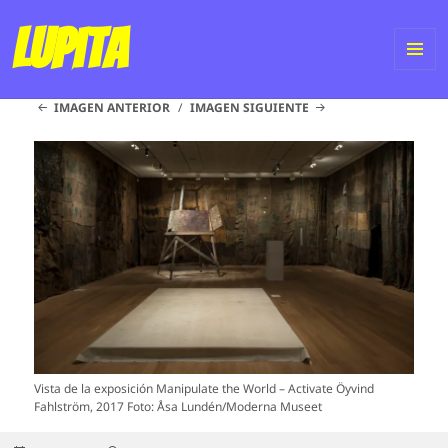
Lupita
ME
IMAGEN ANTERIOR
IMAGEN SIGUIENTE
Y
WI
Vista de la exposición Manipulate the World – Activate Öyvind
Fahlström, 2017 Foto: Åsa Lundén/Moderna Museet